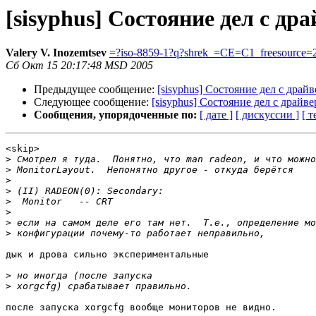
[sisyphus] Состояние дел с др
Valery V. Inozemtsev
=?iso-8859-1?q?shrek_=CE=C1_freesource=
Сб Окт 15 20:17:48 MSD 2005
Предыдущее сообщение:
[sisyphus] Состояние дел с драйв
Следующее сообщение:
[sisyphus] Состояние дел с драйве
Сообщения, упорядоченные по:
[ дате ]
[ дискуссии ]
[ т
<skip>

>
>
>
>
>
>
>
>
дык и дрова сильно экспериментальные

>
>
после запуска xorgcfg вообще мониторов не видно. 
