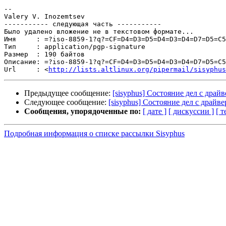
-- 

Valery V. Inozemtsev

----------- следующая часть -----------

Было удалено вложение не в текстовом формате...

Имя     : =?iso-8859-1?q?=CF=D4=D3=D5=D4=D3=D4=D7=D5=C5
Тип     : application/pgp-signature

Размер  : 190 байтов

Описание: =?iso-8859-1?q?=CF=D4=D3=D5=D4=D3=D4=D7=D5=C5
Url     : <
http://lists.altlinux.org/pipermail/sisyphus
Предыдущее сообщение:
[sisyphus] Состояние дел с драйв
Следующее сообщение:
[sisyphus] Состояние дел с драйве
Сообщения, упорядоченные по:
[ дате ]
[ дискуссии ]
[ т
Подробная информация о списке рассылки Sisyphus