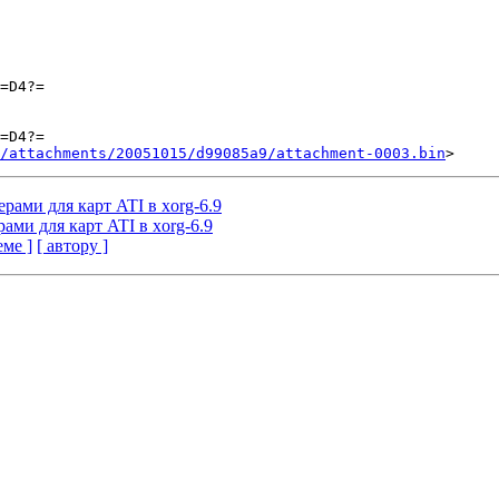
=D4?=

=D4?=

/attachments/20051015/d99085a9/attachment-0003.bin
ерами для карт ATI в xorg-6.9
рами для карт ATI в xorg-6.9
еме ]
[ автору ]