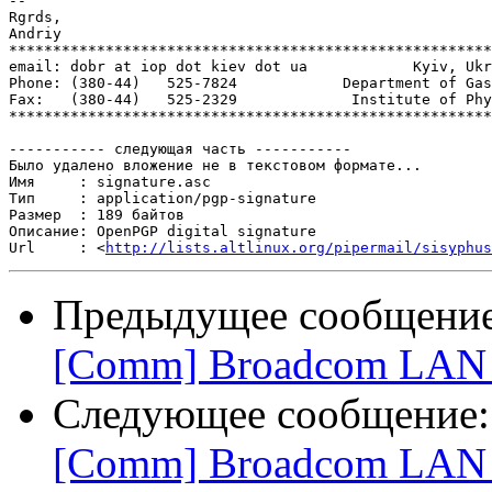
-- 

Rgrds,

Andriy

*******************************************************
email: dobr at iop dot kiev dot ua            Kyiv, Ukr
Phone: (380-44)   525-7824            Department of Gas
Fax:   (380-44)   525-2329             Institute of Phy
*******************************************************
----------- следующая часть -----------

Было удалено вложение не в текстовом формате...

Имя     : signature.asc

Тип     : application/pgp-signature

Размер  : 189 байтов

Описание: OpenPGP digital signature

Url     : <
http://lists.altlinux.org/pipermail/sisyphus
Предыдущее сообщени
[Comm] Broadcom LAN a
Следующее сообщение
[Comm] Broadcom LAN a