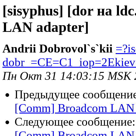
[sisyphus] [dor на l
LAN adapter]
Andrii Dobrovol`s`kii
=?i
dobr_=CE=C1_iop=2Ekiev
Пн Окт 31 14:03:15 MSK 
Предыдущее сообщени
[Comm] Broadcom LAN a
Следующее сообщение
[Comm] Broadcom LAN a