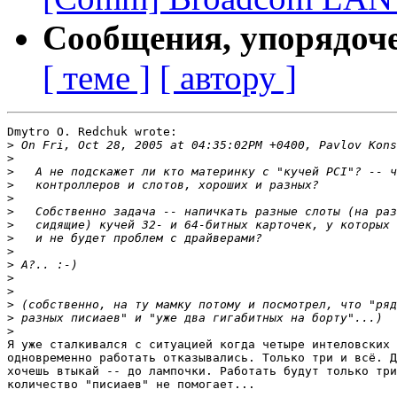
Сообщения, упорядоч
[ теме ]
[ автору ]
Dmytro O. Redchuk wrote:

>
>
>
>
>
>
>
>
>
>
>
>
>
>
>
Я уже сталкивался с ситуацией когда четыре интеловских 
одновременно работать отказывались. Только три и всё. Д
хочешь втыкай -- до лампочки. Работать будут только три
количество "писиаев" не помогает...
