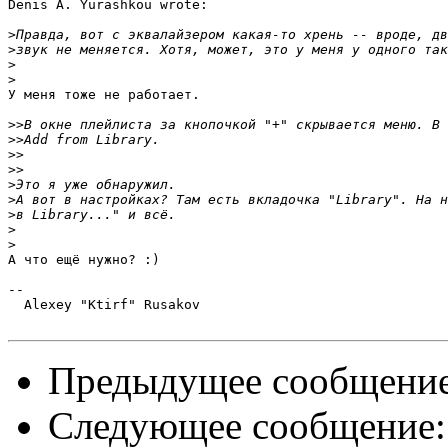
Denis A. Yurashkou wrote:

>
>
>
>
У меня тоже не работает.

>>
>>
>>
>>
>
>
>
>
>
А что ещё нужно? :)

-- 

  Alexey "Ktirf" Rusakov

Предыдущее сообщени
Следующее сообщение