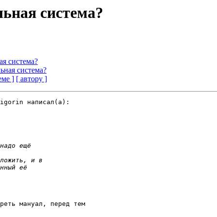
ельная система?
ная система?
ельная система?
еме ]
[ автору ]
igorin написал(a):

реть мануал, перед тем 
