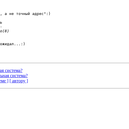
, а не точный адрес":)

ожидал...:)

ная система?
ельная система?
еме ]
[ автору ]