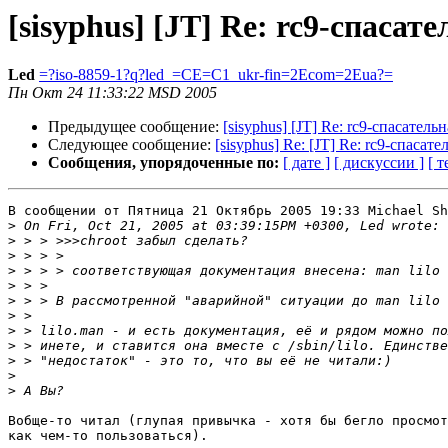
[sisyphus] [JT] Re: rc9-спасат
Led
=?iso-8859-1?q?led_=CE=C1_ukr-fin=2Ecom=2Eua?=
Пн Окт 24 11:33:22 MSD 2005
Предыдущее сообщение:
[sisyphus] [JT] Re: rc9-спасатель
Следующее сообщение:
[sisyphus] Re: [JT] Re: rc9-спасат
Сообщения, упорядоченные по:
[ дате ]
[ дискуссии ]
[ т
В сообщении от Пятница 21 Октябрь 2005 19:33 Michael Sh
>
>
>
>
>
>
>
>
>
>
>
>
Вобще-то читал (глупая привычка - хотя бы бегло просмот
как чем-то пользоваться).
