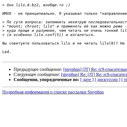
>
ИМХО - не принципиально. Я указывал только "направление
>
>
>
>
Вы советуете пользоваться lilo и не читать lilo(8)? Не 
Led.

Предыдущее сообщение:
[sisyphus] [JT] Re: rc9-спасатель
Следующее сообщение:
[sisyphus] Re: [JT] Re: rc9-спасат
Сообщения, упорядоченные по:
[ дате ]
[ дискуссии ]
[ т
Подробная информация о списке рассылки Sisyphus