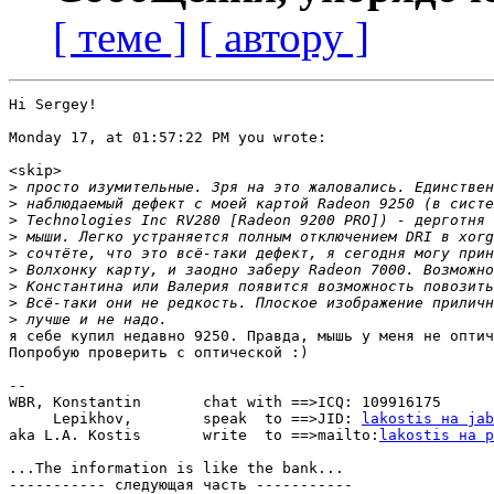
[ теме ]
[ автору ]
Hi Sergey!

Monday 17, at 01:57:22 PM you wrote:

<skip>

>
>
>
>
>
>
>
>
>
я себе купил недавно 9250. Правда, мышь у меня не оптич
Попробую проверить с оптической :)

-- 

WBR, Konstantin	      chat with ==>ICQ: 109916175

     Lepikhov,	      speak  to ==>JID: 
lakostis на ja
aka L.A. Kostis       write  to ==>mailto:
lakostis на p
...The information is like the bank... 			  (c) EC8OR

----------- следующая часть -----------
