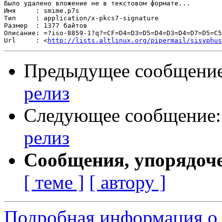
Было удалено вложение не в текстовом формате...

Имя     : smime.p7s

Тип     : application/x-pkcs7-signature

Размер  : 1377 байтов

Описание: =?iso-8859-1?q?=CF=D4=D3=D5=D4=D3=D4=D7=D5=C5
Url     : <
http://lists.altlinux.org/pipermail/sisyphus
Предыдущее сообщени
релиз
Следующее сообщение
релиз
Сообщения, упорядоч
[ теме ]
[ автору ]
Подробная информация о 