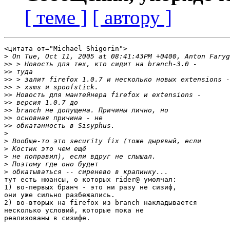
[ теме ]
[ автору ]
<цитата от="Michael Shigorin">

>
>>
>>
>>
>>
>>
>>
>>
>>
>>
>
>
>
>
>
>
тут есть нюансы, о которых rider@ умолчал:

1) во-первых бранч - это ни разу не сизиф,

они уже сильно разбежались.

2) во-вторых на firefox из branch накладывается

несколько условий, которые пока не

реализованы в сизифе.
