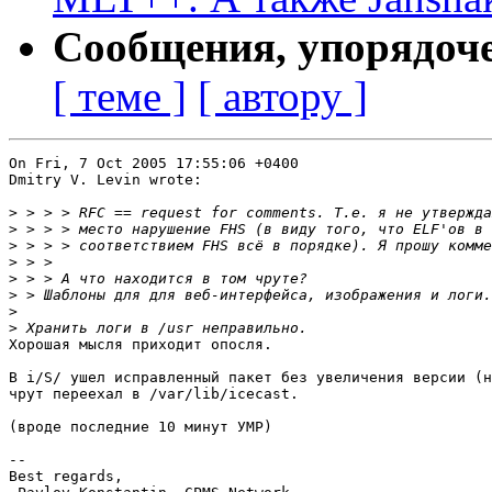
Сообщения, упорядоч
[ теме ]
[ автору ]
On Fri, 7 Oct 2005 17:55:06 +0400

Dmitry V. Levin wrote:

>
>
>
>
>
>
>
>
Хорошая мысля приходит опосля.

В i/S/ ушел исправленный пакет без увеличения версии (н
чрут переехал в /var/lib/icecast.

(вроде последние 10 минут УМР)

-- 

Best regards,
