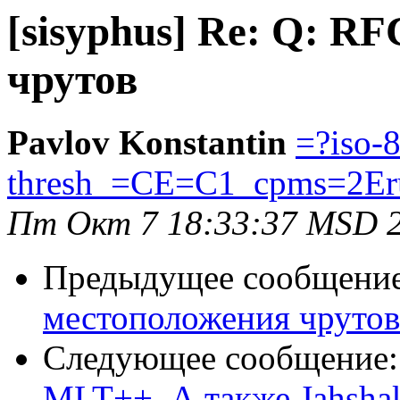
[sisyphus] Re: Q: R
чрутов
Pavlov Konstantin
=?iso-
thresh_=CE=C1_cpms=2Er
Пт Окт 7 18:33:37 MSD 
Предыдущее сообщени
местоположения чрутов
Следующее сообщение
MLT++. А также Jahsha