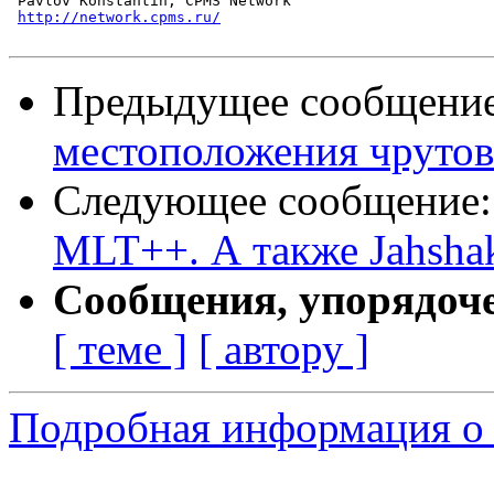
 Pavlov Konstantin, CPMS Network

http://network.cpms.ru/
Предыдущее сообщени
местоположения чрутов
Следующее сообщение
MLT++. А также Jahsha
Сообщения, упорядоч
[ теме ]
[ автору ]
Подробная информация о 