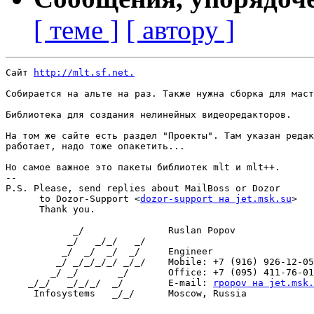
[ теме ]
[ автору ]
Сайт 
http://mlt.sf.net.
Собирается на альте на раз. Также нужна сборка для маст
Библиотека для создания нелинейных видеоредакторов.

На том же сайте есть раздел "Проекты". Там указан редак
работает, надо тоже опакетить...

Но самое важное это пакеты библиотек mlt и mlt++.

-- 

P.S. Please, send replies about MailBoss or Dozor

      to Dozor-Support <
dozor-support на jet.msk.su
>

      Thank you.

            _/               Ruslan Popov

           _/   _/_/   _/

          _/  _/  _/  _/     Engineer

         _/ _/_/_/_/ _/_/    Mobile: +7 (916) 926-12-05

        _/ _/       _/       Office: +7 (095) 411-76-01

    _/_/   _/_/_/  _/        E-mail: 
rpopov на jet.msk.
     Infosystems   _/_/      Moscow, Russia
