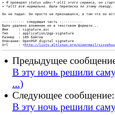
>
>
Он не падал. Он просто не признавался, в том что он ест
----------- следующая часть -----------

Было удалено вложение не в текстовом формате...

Имя     : signature.asc

Тип     : application/pgp-signature

Размер  : 189 байтов

Описание: OpenPGP digital signature

Url     : <
http://lists.altlinux.org/pipermail/sisyphus
Предыдущее сообщени
В эту ночь решили саму
...)
Следующее сообщение
В эту ночь решили саму