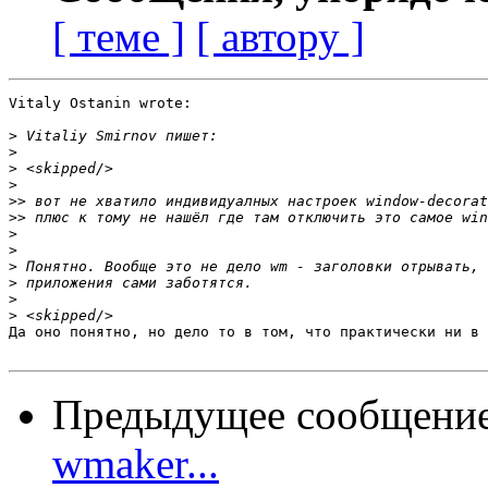
[ теме ]
[ автору ]
Vitaly Ostanin wrote:

>
>
>
>
>>
>>
>
>
>
>
>
>
Да оно понятно, но дело то в том, что практически ни в 
Предыдущее сообщени
wmaker...