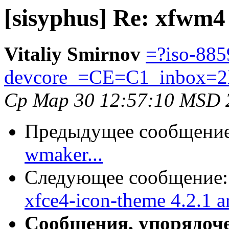
[sisyphus] Re: xfwm4
Vitaliy Smirnov
=?iso-885
devcore_=CE=C1_inbox=2
Ср Мар 30 12:57:10 MSD 
Предыдущее сообщени
wmaker...
Следующее сообщение
xfce4-icon-theme 4.2.1 a
Сообщения, упорядоч