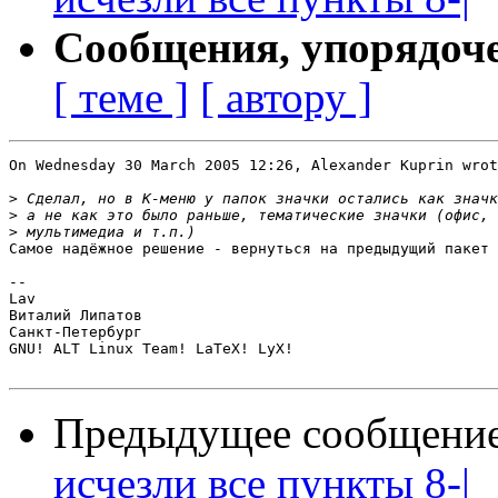
Сообщения, упорядоч
[ теме ]
[ автору ]
On Wednesday 30 March 2005 12:26, Alexander Kuprin wrot
>
>
>
Самое надёжное решение - вернуться на предыдущий пакет 
-- 

Lav

Виталий Липатов

Санкт-Петербург

GNU! ALT Linux Team! LaTeX! LyX!

Предыдущее сообщени
исчезли все пункты 8-|