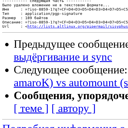
----------- следующая часть -----------

Было удалено вложение не в текстовом формате...

Имя     : =?iso-8859-1?q?=CF=D4=D3=D5=D4=D3=D4=D7=D5=C5
Тип     : application/pgp-signature

Размер  : 189 байтов

Описание: =?iso-8859-1?q?=CF=D4=D3=D5=D4=D3=D4=D7=D5=C5
Url     : <
http://lists.altlinux.org/pipermail/sisyphus
Предыдущее сообщени
выдёргивание и sync
Следующее сообщение
amaroK) vs automount (su
Сообщения, упорядоч
[ теме ]
[ автору ]