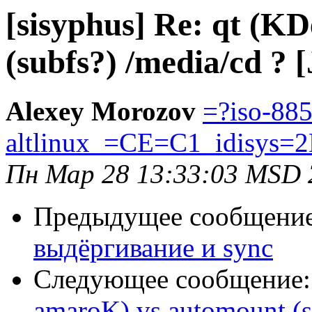
[sisyphus] Re: qt (K
(subfs?) /media/cd ? 
Alexey Morozov
=?iso-885
altlinux_=CE=C1_idisys=
Пн Мар 28 13:33:03 MSD 
Предыдущее сообщени
выдёргивание и sync
Следующее сообщение
amaroK) vs automount (su