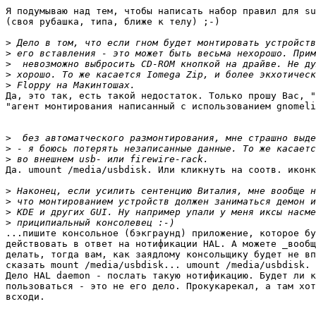
Я подумываю над тем, чтобы написать набор правил для su
(своя рубашка, типа, ближе к телу) ;-)

>
>
>
>
>
Да, это так, есть такой недостаток. Только прошу Вас, "
"агент монтирования написанный с использованием gnomeli
>
>
>
Да. umount /media/usbdisk. Или кликнуть на соотв. иконк
>
>
>
>
...пишите консольное (бэкграунд) приложение, которое бу
действовать в ответ на нотификации HAL. А можете _вообщ
делать, тогда вам, как заядлому консольщику будет не вп
сказать mount /media/usbdisk... umount /media/usbdisk.

Дело HAL daemon - послать такую нотификацию. Будет ли к
пользоваться - это не его дело. Прокукарекал, а там хот
всходи.
