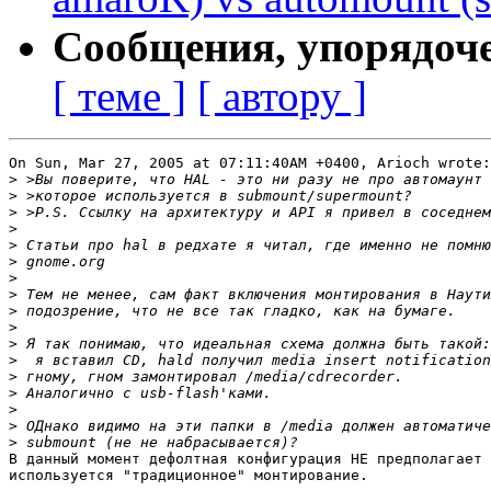
Сообщения, упорядоч
[ теме ]
[ автору ]
On Sun, Mar 27, 2005 at 07:11:40AM +0400, Arioch wrote:

>
>
>
>
>
>
>
>
>
>
>
>
>
>
>
>
>
В данный момент дефолтная конфигурация НЕ предполагает 
используется "традиционное" монтирование.
