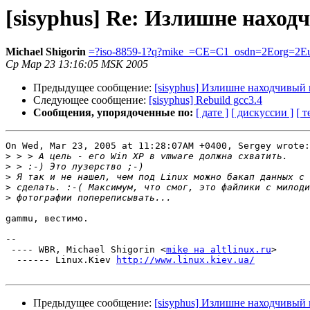
[sisyphus] Re: Излишне наход
Michael Shigorin
=?iso-8859-1?q?mike_=CE=C1_osdn=2Eorg=2E
Ср Мар 23 13:16:05 MSK 2005
Предыдущее сообщение:
[sisyphus] Излишне находчивый 
Следующее сообщение:
[sisyphus] Rebuild gcc3.4
Сообщения, упорядоченные по:
[ дате ]
[ дискуссии ]
[ т
On Wed, Mar 23, 2005 at 11:28:07AM +0400, Sergey wrote:

>
>
>
>
>
gammu, вестимо.

-- 

 ---- WBR, Michael Shigorin <
mike на altlinux.ru
>

  ------ Linux.Kiev 
http://www.linux.kiev.ua/
Предыдущее сообщение:
[sisyphus] Излишне находчивый 