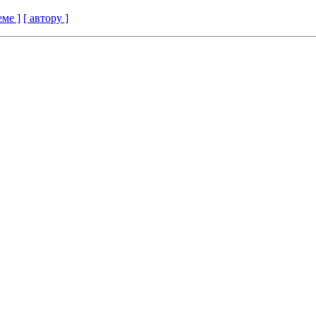
еме ]
[ автору ]