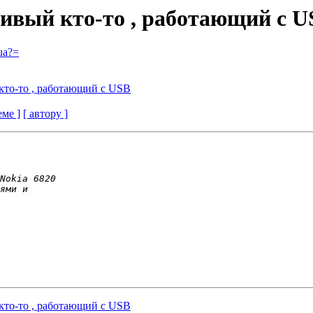
чивый кто-то , работающий с 
ua?=
кто-то , работающий с USB
еме ]
[ автору ]
кто-то , работающий с USB