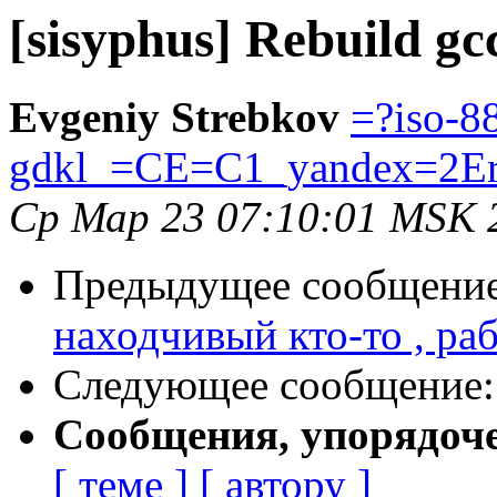
[sisyphus] Rebuild gc
Evgeniy Strebkov
=?iso-8
gdkl_=CE=C1_yandex=2E
Ср Мар 23 07:10:01 MSK 
Предыдущее сообщени
находчивый кто-то , р
Следующее сообщение
Сообщения, упорядоч
[ теме ]
[ автору ]