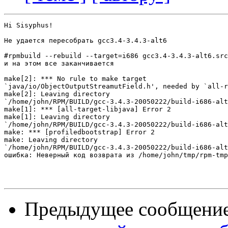
Hi Sisyphus!

Не удается пересобрать gcc3.4-3.4.3-alt6

#rpmbuild --rebuild --target=i686 gcc3.4-3.4.3-alt6.src
и на этом все заканчивается

make[2]: *** No rule to make target

`java/io/ObjectOutputStreamutField.h', needed by `all-r
make[2]: Leaving directory

`/home/john/RPM/BUILD/gcc-3.4.3-20050222/build-i686-alt
make[1]: *** [all-target-libjava] Error 2

make[1]: Leaving directory

`/home/john/RPM/BUILD/gcc-3.4.3-20050222/build-i686-alt
make: *** [profiledbootstrap] Error 2

make: Leaving directory

`/home/john/RPM/BUILD/gcc-3.4.3-20050222/build-i686-alt
ошибка: Неверный код возврата из /home/john/tmp/rpm-tmp
Предыдущее сообщени