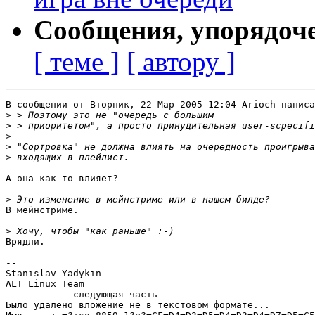
Сообщения, упорядоч
[ теме ]
[ автору ]
В сообщении от Вторник, 22-Мар-2005 12:04 Arioch написа
>
>
>
>
>
А она как-то влияет?

>
В мейнстриме.

>
Врядли.

-- 

Stanislav Yadykin

ALT Linux Team

----------- следующая часть -----------

Было удалено вложение не в текстовом формате...
