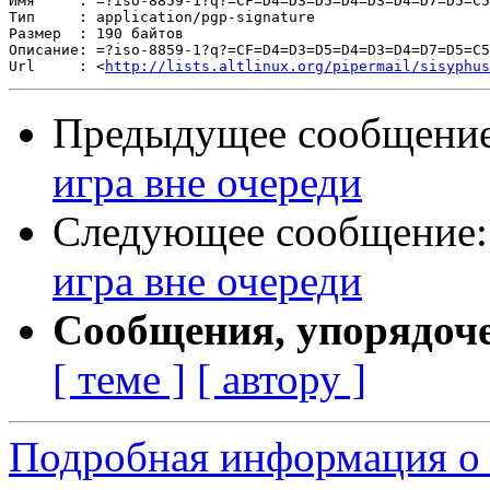
Имя     : =?iso-8859-1?q?=CF=D4=D3=D5=D4=D3=D4=D7=D5=C5
Тип     : application/pgp-signature

Размер  : 190 байтов

Описание: =?iso-8859-1?q?=CF=D4=D3=D5=D4=D3=D4=D7=D5=C5
Url     : <
http://lists.altlinux.org/pipermail/sisyphus
Предыдущее сообщени
игра вне очереди
Следующее сообщение
игра вне очереди
Сообщения, упорядоч
[ теме ]
[ автору ]
Подробная информация о 