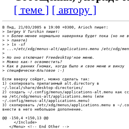
[ теме ]
[ автору ]
В Пнд, 21/03/2005 в 19:00 +0300, Arioch пишет:

>
>
>
>
>
>
>
>
>
>
Если вверху сойдет, можно сделать так:

1) скопировать прилагаемый alt.directory в

~/.local/share/desktop-directories/

2) создать ~/.config/menus/applications-alt.menu как сс
на /etc/xdg/menus-alt/applications.menu (или

~/.config/menus-alt/applications.menu)

3) скопировать /etc/xdg/menus/applications.menu в ~/.co
внести в него небольшое дополнение.

@@ -150,4 +150,13 @@

     </Include>

   </Menu> <!-- End Other -->
