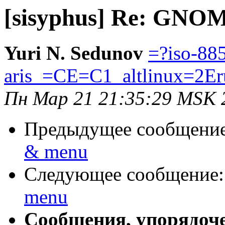
[sisyphus] Re: GNO
Yuri N. Sedunov
=?iso-88
aris_=CE=C1_altlinux=2Er
Пн Мар 21 21:35:29 MSK 
Предыдущее сообщени
& menu
Следующее сообщение
menu
Сообщения, упорядоч