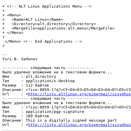
+ <!-- ALT Linux Applications Menu -->

+

+ <Menu>

+   <Name>ALT Linux</Name>

+   <Directory>alt.directory</Directory>

+   <MergeFile>applications-alt.menu</MergeFile>

+ </Menu>

+

 </Menu> <!-- End Applications -->

+

-- 

Yuri N. Sedunov

----------- следующая часть -----------

Было удалено вложение не в текстовом формате...

Имя     : alt.directory

Тип     : application/x-desktop

Размер  : 112 байтов

Описание: =?iso-8859-1?q?=CF=D4=D3=D5=D4=D3=D4=D7=D5=C5
Url     : <
http://lists.altlinux.org/pipermail/sisyphus
----------- следующая часть -----------

Было удалено вложение не в текстовом формате...

Имя     : =?iso-8859-1?q?=CF=D4=D3=D5=D4=D3=D4=D7=D5=C5
Тип     : application/pgp-signature

Размер  : 189 байтов

Описание: This is a digitally signed message part

Url     : <
http://lists.altlinux.org/pipermail/sisyphus