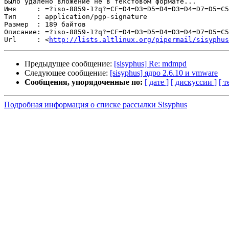
Было удалено вложение не в текстовом формате...

Имя     : =?iso-8859-1?q?=CF=D4=D3=D5=D4=D3=D4=D7=D5=C5
Тип     : application/pgp-signature

Размер  : 189 байтов

Описание: =?iso-8859-1?q?=CF=D4=D3=D5=D4=D3=D4=D7=D5=C5
Url     : <
http://lists.altlinux.org/pipermail/sisyphus
Предыдущее сообщение:
[sisyphus] Re: mdmpd
Следующее сообщение:
[sisyphus] ядро 2.6.10 и vmware
Сообщения, упорядоченные по:
[ дате ]
[ дискуссии ]
[ т
Подробная информация о списке рассылки Sisyphus