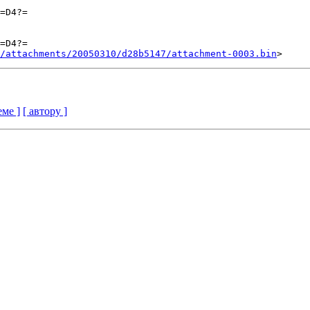
=D4?=

=D4?=

/attachments/20050310/d28b5147/attachment-0003.bin
еме ]
[ автору ]