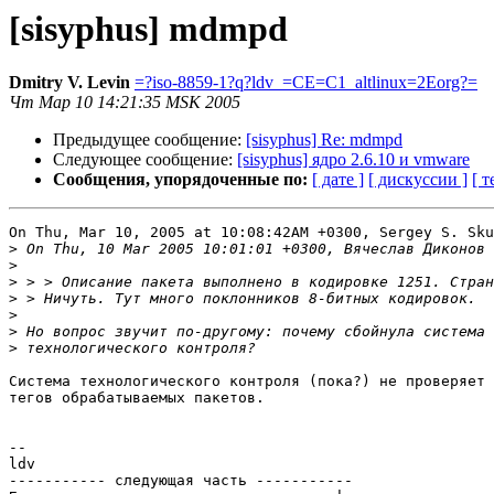
[sisyphus] mdmpd
Dmitry V. Levin
=?iso-8859-1?q?ldv_=CE=C1_altlinux=2Eorg?=
Чт Мар 10 14:21:35 MSK 2005
Предыдущее сообщение:
[sisyphus] Re: mdmpd
Следующее сообщение:
[sisyphus] ядро 2.6.10 и vmware
Сообщения, упорядоченные по:
[ дате ]
[ дискуссии ]
[ т
On Thu, Mar 10, 2005 at 10:08:42AM +0300, Sergey S. Sku
>
>
>
>
>
>
>
Система технологического контроля (пока?) не проверяет 
тегов обрабатываемых пакетов.

-- 

ldv

----------- следующая часть -----------
