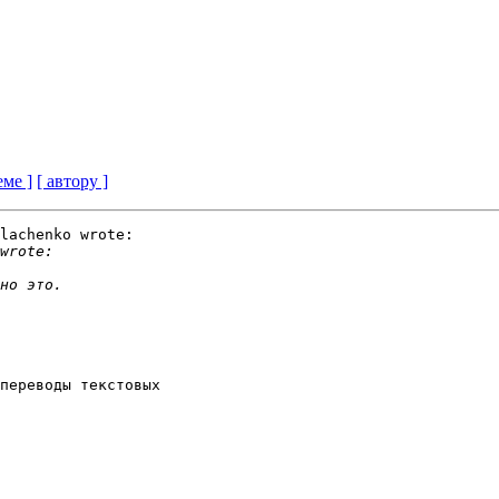
еме ]
[ автору ]
lachenko wrote:

переводы текстовых
