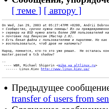
[ теме ]
[ автору ]
On Wed, Jan 29, 2003 at 05:27:47PM +0200, Andrii Dobrov
>
>
>
>
>
Народ, помнится, кто-то это уже решал.  Не осталась кон
master.passwd в tcb shadow?

-- 

 ---- WBR, Michael Shigorin <
mike на altlinux.ru
>

  ------ Linux.Kiev 
http://www.linux.kiev.ua/
Предыдущее сообщени
transfer of users from s