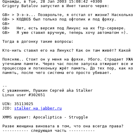
Однажды, в Tue, 28 Jan 2003 15:08:42 +0300

Grigory Batalov запустил в Инет такого червя:

GB> > Э-э-э... Позврольте, я отстал от жизни? Насколько
GB> > КОДВЕБ был только под офтопик и под фряху.

GB> 

GB>   Нет, есть версия под Линукс на их ftp-сервере.

GB>   Я уже ставил вручную, теперь хочу автоматом =).

Тогда в догонку такие вопросы:

Кто-нить ставил его на Линукс? Как он там живёт? Какой 
Поясняю.. Стоит он у меня на фряхе. Убого. Страдает УЖА
утечками памяти. Через час после запуска отжирает все и
процессора и потихоньку жрёт память. До тех пор, как ко
память, после чего система его просто убивает.

-- 

С уважением, Пушкин Сергей aka Stalker

Linux user #302651

UIN: 35113025

JID: 
stalker на jabber.ru
XMMS шуршит: Apocaliptica - Struggle

Разве женщина виновата в том, что она всегда права?

----------- следующая часть -----------
