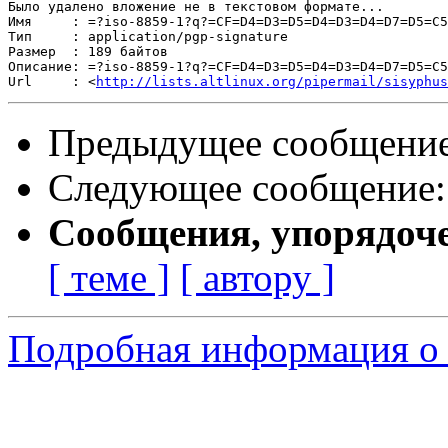
Было удалено вложение не в текстовом формате...

Имя     : =?iso-8859-1?q?=CF=D4=D3=D5=D4=D3=D4=D7=D5=C5
Тип     : application/pgp-signature

Размер  : 189 байтов

Описание: =?iso-8859-1?q?=CF=D4=D3=D5=D4=D3=D4=D7=D5=C5
Url     : <
http://lists.altlinux.org/pipermail/sisyphus
Предыдущее сообщени
Следующее сообщение
Сообщения, упорядоч
[ теме ]
[ автору ]
Подробная информация о 