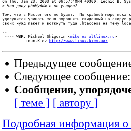
On Thu, Jan 23, 2003 at 06:57:40PM +0300, Leonid B. Sys
>
Тем, что в Master его не будет.  По крайней мере пока к
удосужится упинать меня поровнять скиданный на скорую р
своих нужд пакет и воткнуть туда .htaccess на тему loca
-- 

 ---- WBR, Michael Shigorin <
mike на altlinux.ru
>

  ------ Linux.Kiev 
http://www.linux.kiev.ua/
Предыдущее сообщени
Следующее сообщение
Сообщения, упорядоч
[ теме ]
[ автору ]
Подробная информация о 