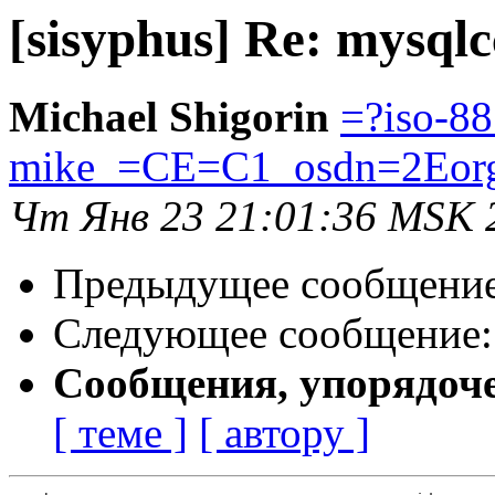
[sisyphus] Re: mysqlc
Michael Shigorin
=?iso-8
mike_=CE=C1_osdn=2Eor
Чт Янв 23 21:01:36 MSK 
Предыдущее сообщени
Следующее сообщение
Сообщения, упорядоч
[ теме ]
[ автору ]