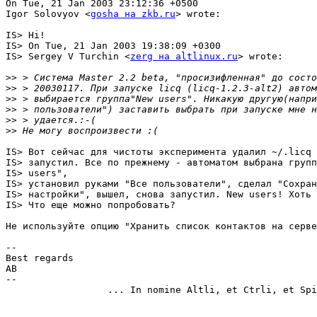
On Tue, 21 Jan 2003 23:12:36 +0500

Igor Solovyov <
gosha на zkb.ru
> wrote:

IS> Hi!

IS> On Tue, 21 Jan 2003 19:38:09 +0300

IS> Sergey V Turchin <
zerg на altlinux.ru
> wrote:

>>
>>
>>
>>
>>
>>
IS> Вот сейчас для чистоты эксперимента удалил ~/.licq 
IS> запустил. Все по прежнему - автоматом выбрана групп
IS> users",

IS> установил руками "Все пользователи", сделал "Сохран
IS> настройки", вышел, снова запустил. New users! Хоть 
IS> Что еще можно попробовать?

Не используйте опцию "Хранить список контактов на серве
--

Best regards

AB

--

                  ... In nomine Altli, et Ctrli, et Spi