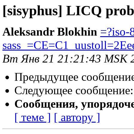
[sisyphus] LICQ pro
Aleksandr Blokhin
=?iso-
sass_=CE=C1_uustoll=2Ee
Вт Янв 21 21:21:43 MSK 
Предыдущее сообщени
Следующее сообщение
Сообщения, упорядоч
[ теме ]
[ автору ]