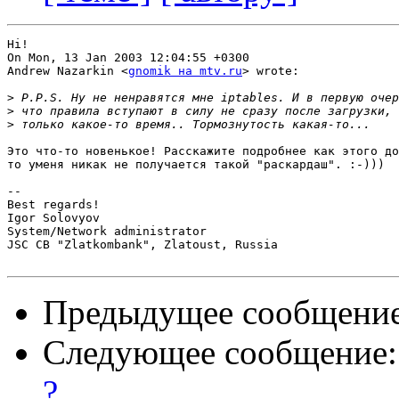
Hi!

On Mon, 13 Jan 2003 12:04:55 +0300

Andrew Nazarkin <
gnomik на mtv.ru
> wrote:

>
>
>
Это что-то новенькое! Расскажите подробнее как этого до
то уменя никак не получается такой "раскардаш". :-)))

-- 

Best regards!

Igor Solovyov

System/Network administrator

JSC CB "Zlatkombank", Zlatoust, Russia

Предыдущее сообщени
Следующее сообщение
?