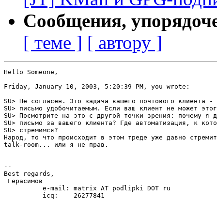
Сообщения, упорядоч
[ теме ]
[ автору ]
Hello Someone,

Friday, January 10, 2003, 5:20:39 PM, you wrote:

SU> Не согласен. Это задача вашего почтового клиента - 
SU> письмо удобочитаемым. Если ваш клиент не может этог
SU> Посмотрите на это с другой точки зрения: почему я д
SU> письмо за вашего клиента? Где автоматизация, к кото
SU> стремимся?

Народ, то что происходит в этом треде уже давно стремит
talk-room... или я не прав.

-- 

Best regards,

 Герасимов

          e-mail: matrix AT podlipki DOT ru

          icq:    26277841
