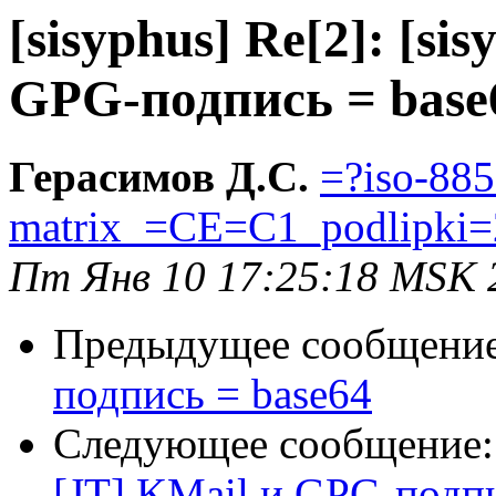
[sisyphus] Re[2]: [si
GPG-подпись = base
Герасимов Д.С.
=?iso-885
matrix_=CE=C1_podlipki=
Пт Янв 10 17:25:18 MSK 
Предыдущее сообщени
подпись = base64
Следующее сообщение
[JT] KMail и GPG-подпи