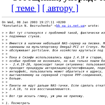
[ теме ]
[ автору ]
On Wed, 08 Jan 2003 19:27:11 +0200

"Konstantin N. Bezruchenko" <
bk на is.net.ua
> wrote:

>
>
>
>
>
>
>
>
>
>
>
>
>
>
>
>
>
>
>
>
>