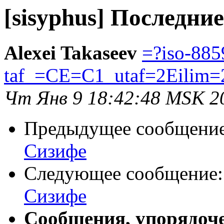
[sisyphus] Последни
Alexei Takaseev
=?iso-885
taf_=CE=C1_utaf=2Eilim=
Чт Янв 9 18:42:48 MSK 2
Предыдущее сообщени
Сизифе
Следующее сообщение
Сизифе
Сообщения, упорядоч