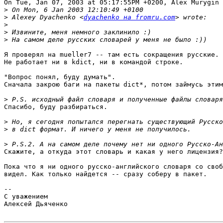
On Tue, Jan 07, 2003 at 05:17:55PM +0200, Alex Murygin 
>
>
 Alexey Dyachenko <
dyachenko на fromru.com
>
>
>
Я проверял на mueller7 -- там есть сокращения русские.

Не работает ни в kdict, ни в командой строке.

"Вопрос понял, буду думать".

Сначала закрою баги на пакеты dict*, потом займусь этим
>
Спасибо, буду разбираться.

>
>
>
Скажите, а откуда этот словарь и какая у него лицензия?

Пока что я ни одного русско-английского словаря со своб
видел. Как только найдется -- сразу соберу в пакет.

--

С уважением

Алексей Дьяченко
