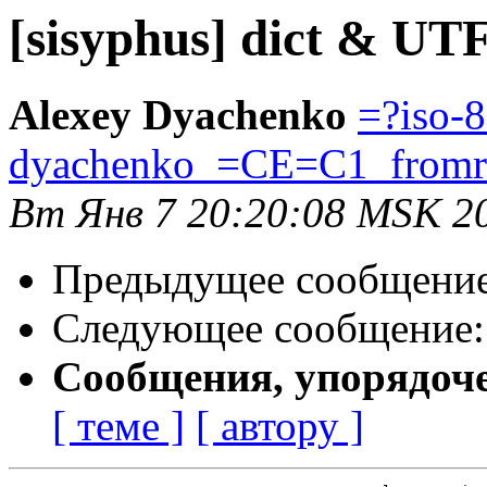
[sisyphus] dict & UT
Alexey Dyachenko
=?iso-
dyachenko_=CE=C1_from
Вт Янв 7 20:20:08 MSK 2
Предыдущее сообщени
Следующее сообщение
Сообщения, упорядоч
[ теме ]
[ автору ]