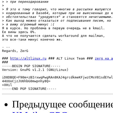
>
>
>
>
>
>
>
Я в курсе. Но проблема в первую очередь не в kmail.

Ее вины здесь 0%.

А что не получается сделать workaround для mailman,

это все-таки минус конечно же.

- -- 

Regards, ZerG

### 
http://altlinux.ru
 ### ALT Linux Team ### 
zerg на a
###

-----BEGIN PGP SIGNATURE-----

Version: GnuPG v1.2.1 (GNU/Linux)

iD8DBQE+F90m+zBIrxwqPwgRAn8KAJ4grcdkmeKFjwzCMsV81sdEYwl
44UUoCjzJU6hbG0mwpnhy8Q=

=XHil

Предыдущее сообщени