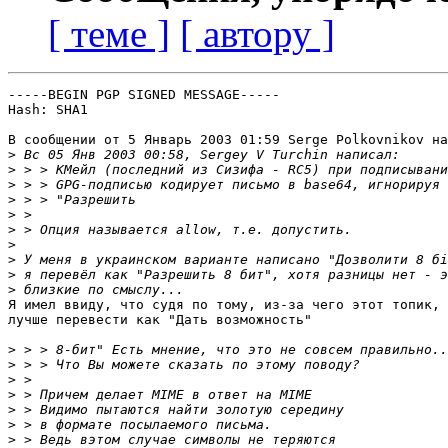
[ теме ]
[ автору ]
-----BEGIN PGP SIGNED MESSAGE-----

Hash: SHA1

В сообщении от 5 Январь 2003 01:59 Serge Polkovnikov на
>
>
>
>
>
>
>
>
>
>
Я имел ввиду, что судя по тому, из-за чего этот топик,

лучше перевести как "Дать возможность"

>
>
>
>
>
>
>