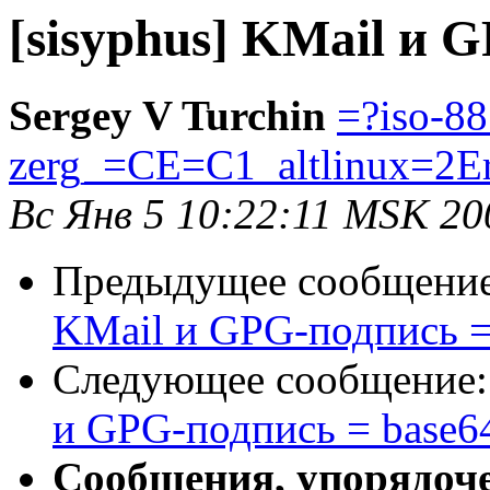
[sisyphus] KMail и 
Sergey V Turchin
=?iso-8
zerg_=CE=C1_altlinux=2E
Вс Янв 5 10:22:11 MSK 20
Предыдущее сообщени
KMail и GPG-подпись =
Следующее сообщение
и GPG-подпись = base6
Сообщения, упорядоч