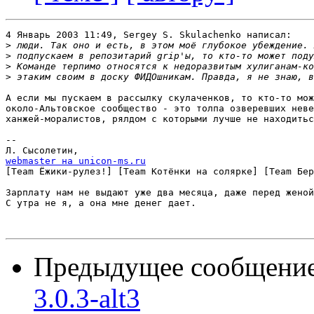
4 Январь 2003 11:49, Sergey S. Skulachenko написал:

>
>
>
>
А если мы пускаем в рассылку скулаченков, то кто-то мож
около-Альтовское сообщество - это толпа озверевших неве
ханжей-моралистов, рялдом с которыми лучше не находитьс
-- 

webmaster на unicon-ms.ru

[Team Ёжики-рулез!] [Team Котёнки на солярке] [Team Бер
Зарплату нам не выдают уже два месяца, даже перед женой
С утра не я, а она мне денег дает.

Предыдущее сообщени
3.0.3-alt3