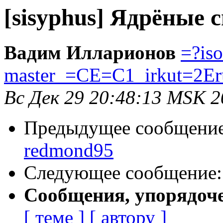
[sisyphus] Ядрёные
Вадим Илларионов
=?is
master_=CE=C1_irkut=2Er
Вс Дек 29 20:48:13 MSK 2
Предыдущее сообщени
redmond95
Следующее сообщение
Сообщения, упорядоч
[ теме ]
[ автору ]