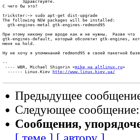
	Здравствуйте.

С чего бы это?

trickster:~> sudo apt-get dist-upgrade        

The following NEW packages will be installed:

  gtk-engines-metal gtk-engines-redmond95 

При этому никому они вроде как и не нужны.  Разве что

gtk-engines-default, который обсолетит gtk-engines, кот
меня на hold.

Ну не хочу я упоминаний redmond95 в своей пакетной базе
-- 

 ---- WBR, Michael Shigorin <
mike на altlinux.ru
>

  ------ Linux.Kiev 
http://www.linux.kiev.ua/
Предыдущее сообщени
Следующее сообщение
Сообщения, упорядоч
[ теме ]
[ автору ]