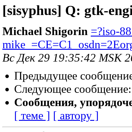
[sisyphus] Q: gtk-en
Michael Shigorin
=?iso-8
mike_=CE=C1_osdn=2Eor
Вс Дек 29 19:35:42 MSK 2
Предыдущее сообщени
Следующее сообщение
Сообщения, упорядоч
[ теме ]
[ автору ]