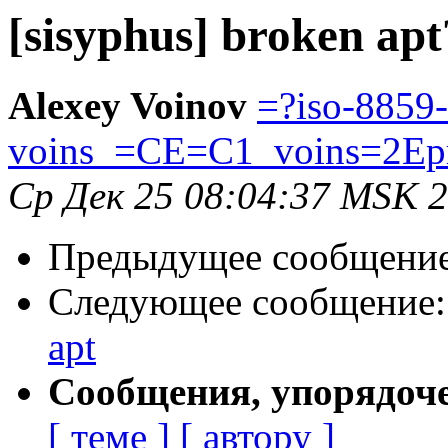
[sisyphus] broken apt
Alexey Voinov
=?iso-8859
voins_=CE=C1_voins=2Ep
Ср Дек 25 08:04:37 MSK 
Предыдущее сообщени
Следующее сообщение
apt
Сообщения, упорядоч
[ теме ]
[ автору ]