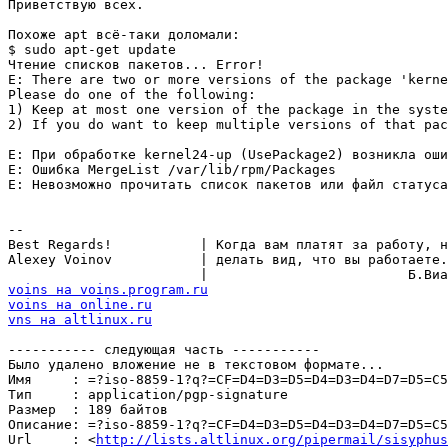
Приветствую всех.

Похоже apt всё-таки доломали:

$ sudo apt-get update

Чтение списков пакетов... Error!

E: There are two or more versions of the package 'kerne
Please do one of the following:

1) Keep at most one version of the package in the syste
2) If you do want to keep multiple versions of that pac
E: При обработке kernel24-up (UsePackage2) возникла оши
E: Ошибка MergeList /var/lib/rpm/Packages

E: Невозможно прочитать список пакетов или файл статуса
-- 

Best Regards!           | Когда вам платят за работу, н
Alexey Voinov           | делать вид, что вы работаете.
voins на voins.program.ru
voins на online.ru
vns на altlinux.ru
----------- следующая часть -----------

Было удалено вложение не в текстовом формате...

Имя     : =?iso-8859-1?q?=CF=D4=D3=D5=D4=D3=D4=D7=D5=C5
Тип     : application/pgp-signature

Размер  : 189 байтов

Описание: =?iso-8859-1?q?=CF=D4=D3=D5=D4=D3=D4=D7=D5=C5
Url     : <
http://lists.altlinux.org/pipermail/sisyphus