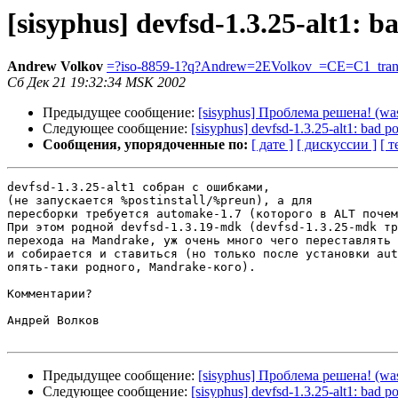
[sisyphus] devfsd-1.3.25-alt1
Andrew Volkov
=?iso-8859-1?q?Andrew=2EVolkov_=CE=C1_tra
Сб Дек 21 19:32:34 MSK 2002
Предыдущее сообщение:
[sisyphus] Проблема решена! (was s
Следующее сообщение:
[sisyphus] devfsd-1.3.25-alt1: ba
Сообщения, упорядоченные по:
[ дате ]
[ дискуссии ]
[ т
devfsd-1.3.25-alt1 собран с ошибками, 

(не запускается %postinstall/%preun), а для  

пересборки требуется automake-1.7 (которого в ALT почем
При этом родной devfsd-1.3.19-mdk (devfsd-1.3.25-mdk тр
перехода на Mandrake, уж очень много чего переставлять 
и собирается и ставиться (но только после установки aut
опять-таки родного, Mandrake-кого).

Комментарии?

Андрей Волков

Предыдущее сообщение:
[sisyphus] Проблема решена! (was s
Следующее сообщение:
[sisyphus] devfsd-1.3.25-alt1: ba