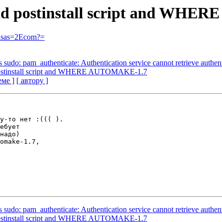
: bad postinstall script and W
nsas=2Ecom?=
udo: pam_authenticate: Authentication service cannot retrieve authenti
d postinstall script and WHERE AUTOMAKE-1.7
еме ]
[ автору ]
у-то нет :((( ). 

ебует 

надо) 

omake-1.7, 

udo: pam_authenticate: Authentication service cannot retrieve authenti
d postinstall script and WHERE AUTOMAKE-1.7