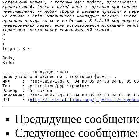
>
>
>
>
>
>
>
>
>
>
Тогда в BTS.

Rgds,

Rider

----------- следующая часть -----------

Было удалено вложение не в текстовом формате...

Имя     : =?iso-8859-1?q?=CF=D4=D3=D5=D4=D3=D4=D7=D5=C5
Тип     : application/pgp-signature

Размер  : 252 байтов

Описание: =?iso-8859-1?q?=CF=D4=D3=D5=D4=D3=D4=D7=D5=C5
Url     : <
http://lists.altlinux.org/pipermail/sisyphus
Предыдущее сообщени
Следующее сообщение