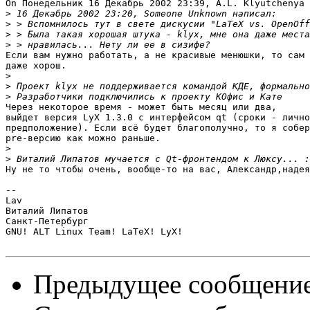
On Понедельник 16 Декабрь 2002 23:39, A.L. Klyutchenya 
>
>
>
>
Если вам нужно работать, а не красивые менюшки, то сам 
даже хорош.

>
>
>
Через некоторое время - может быть месяц или два,

выйдет версия LyX 1.3.0 с интерфейсом qt (сроки - лично
предположение). Если всё будет благополучно, то я собер
pre-версию как можно раньше.

>
>
Ну не то чтобы очень, вообще-то на вас, Александр,надея
-- 

Lav

Виталий Липатов

Санкт-Петербург

GNU! ALT Linux Team! LaTeX! LyX!

Предыдущее сообщени