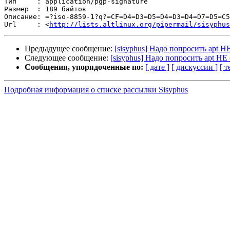
Тип     : application/pgp-signature

Размер  : 189 байтов

Описание: =?iso-8859-1?q?=CF=D4=D3=D5=D4=D3=D4=D7=D5=C5
Url     : <
http://lists.altlinux.org/pipermail/sisyphus
Предыдущее сообщение:
[sisyphus] Надо попросить apt 
Следующее сообщение:
[sisyphus] Надо попросить apt Н
Сообщения, упорядоченные по:
[ дате ]
[ дискуссии ]
[ т
Подробная информация о списке рассылки Sisyphus