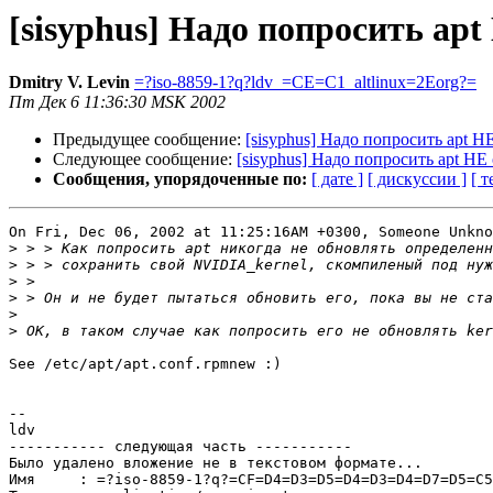
[sisyphus] Надо попросить ap
Dmitry V. Levin
=?iso-8859-1?q?ldv_=CE=C1_altlinux=2Eorg?=
Пт Дек 6 11:36:30 MSK 2002
Предыдущее сообщение:
[sisyphus] Надо попросить apt 
Следующее сообщение:
[sisyphus] Надо попросить apt Н
Сообщения, упорядоченные по:
[ дате ]
[ дискуссии ]
[ т
On Fri, Dec 06, 2002 at 11:25:16AM +0300, Someone Unkno
>
>
>
>
>
>
See /etc/apt/apt.conf.rpmnew :)

--

ldv

----------- следующая часть -----------

Было удалено вложение не в текстовом формате...

Имя     : =?iso-8859-1?q?=CF=D4=D3=D5=D4=D3=D4=D7=D5=C5