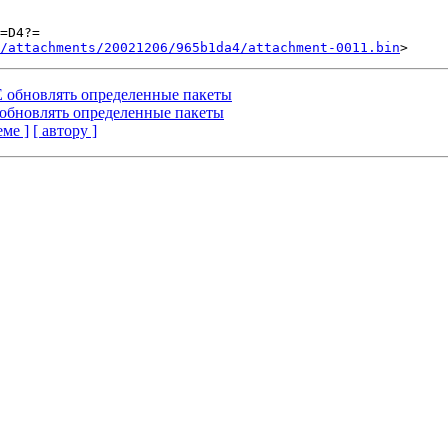
=D4?=

/attachments/20021206/965b1da4/attachment-0011.bin
НЕ обновлять определенные пакеты
Е обновлять определенные пакеты
еме ]
[ автору ]