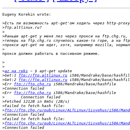
Eugeny Korekin wrote:

>
>
>
>
>
>
>
прокси должен работать в пассивном режиме.

>
>
>
az на reks
>
Get:1 
ftp://ftp.altlinux.ru
>
Get:2 
ftp://ftp.altlinux.ru
>
Err 
ftp://ftp.chg.ru
>
>
Err 
ftp://ftp.chg.ru
>
>
>
>
ftp://ftp.chg.ru/pub/Linux/ALTLinux/Sisyphus/i586/Mand
>
>
>
ftp://ftp.chg.ru/pub/Linux/ALTLinux/Sisyphus/i586/Mand
>