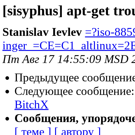
[sisyphus] apt-get tro
Stanislav Ievlev
=?iso-885
inger_=CE=C1_altlinux=2
Пт Авг 17 14:55:09 MSD 
Предыдущее сообщени
Следующее сообщение
BitchX
Сообщения, упорядоч
[ теме ]
[ автору ]