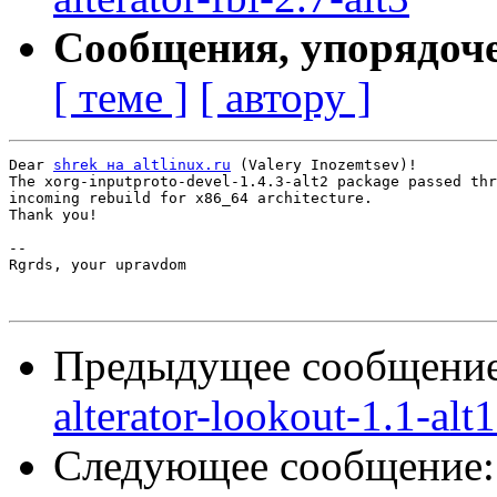
Сообщения, упорядоч
[ теме ]
[ автору ]
Dear 
shrek на altlinux.ru
 (Valery Inozemtsev)!

The xorg-inputproto-devel-1.4.3-alt2 package passed thr
incoming rebuild for x86_64 architecture.

Thank you!

-- 

Rgrds, your upravdom

Предыдущее сообщени
alterator-lookout-1.1-alt
Следующее сообщение