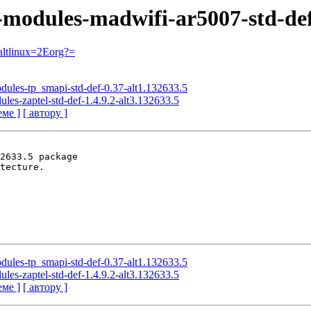
l-modules-madwifi-ar5007-std-def
ltlinux=2Eorg?=
odules-tp_smapi-std-def-0.37-alt1.132633.5
ules-zaptel-std-def-1.4.9.2-alt3.132633.5
еме ]
[ автору ]
2633.5 package

tecture.

odules-tp_smapi-std-def-0.37-alt1.132633.5
ules-zaptel-std-def-1.4.9.2-alt3.132633.5
еме ]
[ автору ]