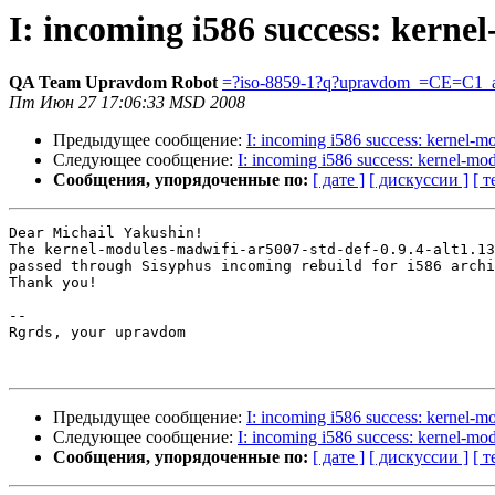
I: incoming i586 success: kerne
QA Team Upravdom Robot
=?iso-8859-1?q?upravdom_=CE=C1_a
Пт Июн 27 17:06:33 MSD 2008
Предыдущее сообщение:
I: incoming i586 success: kernel-m
Следующее сообщение:
I: incoming i586 success: kernel-mod
Сообщения, упорядоченные по:
[ дате ]
[ дискуссии ]
[ т
Dear Michail Yakushin!

The kernel-modules-madwifi-ar5007-std-def-0.9.4-alt1.13
passed through Sisyphus incoming rebuild for i586 archi
Thank you!

-- 

Rgrds, your upravdom

Предыдущее сообщение:
I: incoming i586 success: kernel-m
Следующее сообщение:
I: incoming i586 success: kernel-mod
Сообщения, упорядоченные по:
[ дате ]
[ дискуссии ]
[ т