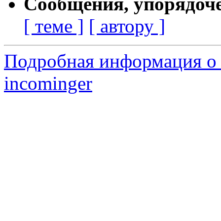
Сообщения, упорядоч
[ теме ]
[ автору ]
Подробная информация о 
incominger