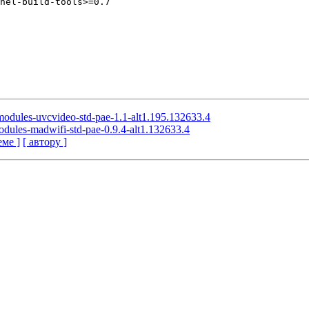
nel-build-tools>=0.7

-modules-uvcvideo-std-pae-1.1-alt1.195.132633.4
odules-madwifi-std-pae-0.9.4-alt1.132633.4
еме ]
[ автору ]