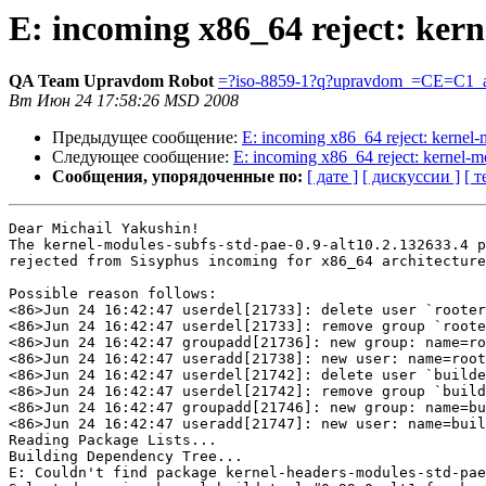
E: incoming x86_64 reject: kern
QA Team Upravdom Robot
=?iso-8859-1?q?upravdom_=CE=C1_a
Вт Июн 24 17:58:26 MSD 2008
Предыдущее сообщение:
E: incoming x86_64 reject: kernel
Следующее сообщение:
E: incoming x86_64 reject: kernel-m
Сообщения, упорядоченные по:
[ дате ]
[ дискуссии ]
[ т
Dear Michail Yakushin!

The kernel-modules-subfs-std-pae-0.9-alt10.2.132633.4 p
rejected from Sisyphus incoming for x86_64 architecture
Possible reason follows:

<86>Jun 24 16:42:47 userdel[21733]: delete user `rooter
<86>Jun 24 16:42:47 userdel[21733]: remove group `roote
<86>Jun 24 16:42:47 groupadd[21736]: new group: name=ro
<86>Jun 24 16:42:47 useradd[21738]: new user: name=root
<86>Jun 24 16:42:47 userdel[21742]: delete user `builde
<86>Jun 24 16:42:47 userdel[21742]: remove group `build
<86>Jun 24 16:42:47 groupadd[21746]: new group: name=bu
<86>Jun 24 16:42:47 useradd[21747]: new user: name=buil
Reading Package Lists...

Building Dependency Tree...

E: Couldn't find package kernel-headers-modules-std-pae
