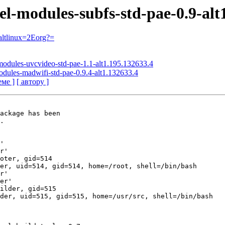
el-modules-subfs-std-pae-0.9-alt
ltlinux=2Eorg?=
-modules-uvcvideo-std-pae-1.1-alt1.195.132633.4
odules-madwifi-std-pae-0.9.4-alt1.132633.4
еме ]
[ автору ]
ackage has been

.

'

r'

oter, gid=514

er, uid=514, gid=514, home=/root, shell=/bin/bash

r'

er'

ilder, gid=515

der, uid=515, gid=515, home=/usr/src, shell=/bin/bash
