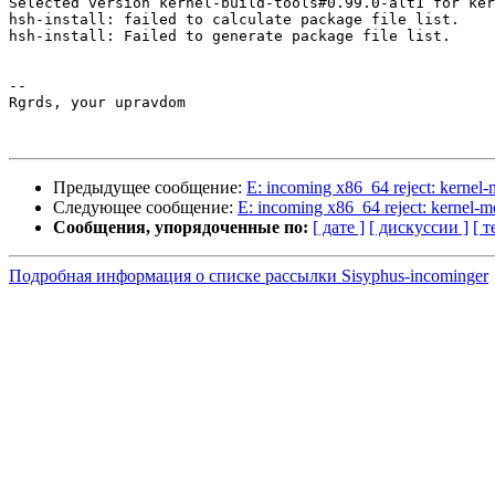
Selected version kernel-build-tools#0.99.0-alt1 for ker
hsh-install: failed to calculate package file list.

hsh-install: Failed to generate package file list.

-- 

Rgrds, your upravdom

Предыдущее сообщение:
E: incoming x86_64 reject: kernel
Следующее сообщение:
E: incoming x86_64 reject: kernel-m
Сообщения, упорядоченные по:
[ дате ]
[ дискуссии ]
[ т
Подробная информация о списке рассылки Sisyphus-incominger