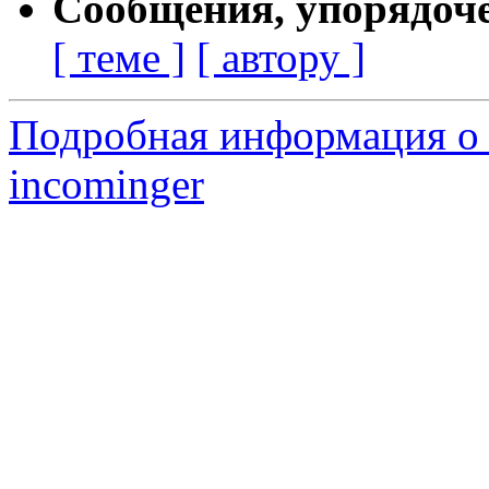
Сообщения, упорядоч
[ теме ]
[ автору ]
Подробная информация о 
incominger