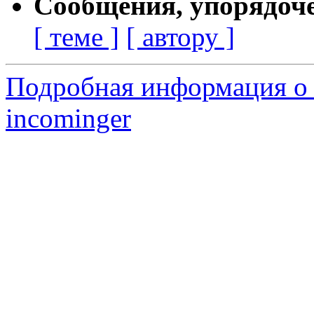
Сообщения, упорядоч
[ теме ]
[ автору ]
Подробная информация о 
incominger