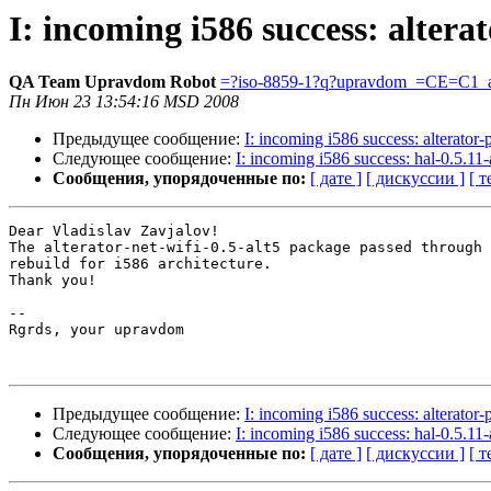
I: incoming i586 success: alterat
QA Team Upravdom Robot
=?iso-8859-1?q?upravdom_=CE=C1_a
Пн Июн 23 13:54:16 MSD 2008
Предыдущее сообщение:
I: incoming i586 success: alterator-
Следующее сообщение:
I: incoming i586 success: hal-0.5.11-
Сообщения, упорядоченные по:
[ дате ]
[ дискуссии ]
[ т
Dear Vladislav Zavjalov!

The alterator-net-wifi-0.5-alt5 package passed through 
rebuild for i586 architecture.

Thank you!

-- 

Rgrds, your upravdom

Предыдущее сообщение:
I: incoming i586 success: alterator-
Следующее сообщение:
I: incoming i586 success: hal-0.5.11-
Сообщения, упорядоченные по:
[ дате ]
[ дискуссии ]
[ т