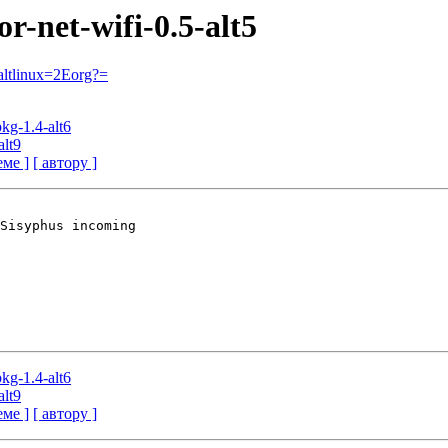
or-net-wifi-0.5-alt5
ltlinux=2Eorg?=
pkg-1.4-alt6
alt9
еме ]
[ автору ]
Sisyphus incoming

pkg-1.4-alt6
alt9
еме ]
[ автору ]