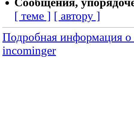
Сообщения, упорядоч
[ теме ]
[ автору ]
Подробная информация о 
incominger