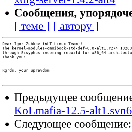
Сообщения, упорядоч
[ теме ]
[ автору ]
Dear Igor Zubkov (ALT Linux Team)!

The kernel-modules-omnibook-std-def-0.0-alt1.r274.13263
through Sisyphus incoming rebuild for x86_64 architectu
Thank you!

-- 

Rgrds, your upravdom

Предыдущее сообщени
KoLmafia-12.5-alt1.svn
Следующее сообщение