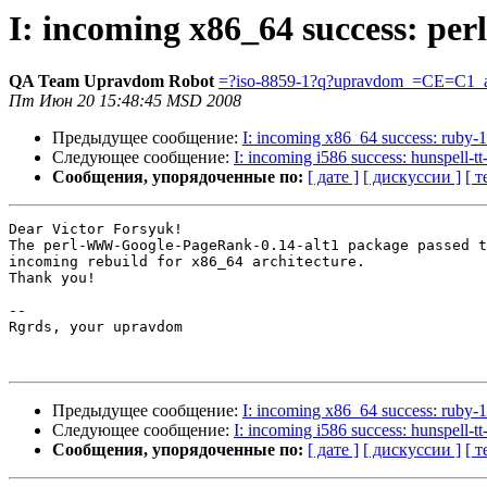
I: incoming x86_64 success: p
QA Team Upravdom Robot
=?iso-8859-1?q?upravdom_=CE=C1_a
Пт Июн 20 15:48:45 MSD 2008
Предыдущее сообщение:
I: incoming x86_64 success: ruby-1
Следующее сообщение:
I: incoming i586 success: hunspell-t
Сообщения, упорядоченные по:
[ дате ]
[ дискуссии ]
[ т
Dear Victor Forsyuk!

The perl-WWW-Google-PageRank-0.14-alt1 package passed t
incoming rebuild for x86_64 architecture.

Thank you!

-- 

Rgrds, your upravdom

Предыдущее сообщение:
I: incoming x86_64 success: ruby-1
Следующее сообщение:
I: incoming i586 success: hunspell-t
Сообщения, упорядоченные по:
[ дате ]
[ дискуссии ]
[ т