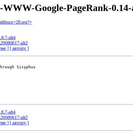
erl-WWW-Google-PageRank-0.14-
ltlinux=2Eorg?=
.8.7-alt4
t-20080617-alt2
еме ]
[ автору ]
hrough Sisyphus

.8.7-alt4
t-20080617-alt2
еме ]
[ автору ]