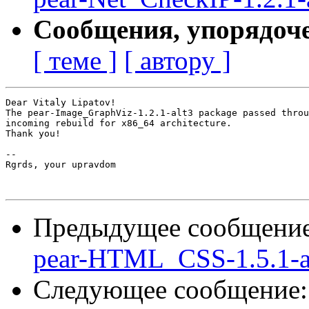
Сообщения, упорядоч
[ теме ]
[ автору ]
Dear Vitaly Lipatov!

The pear-Image_GraphViz-1.2.1-alt3 package passed throu
incoming rebuild for x86_64 architecture.

Thank you!

-- 

Rgrds, your upravdom

Предыдущее сообщени
pear-HTML_CSS-1.5.1-a
Следующее сообщение