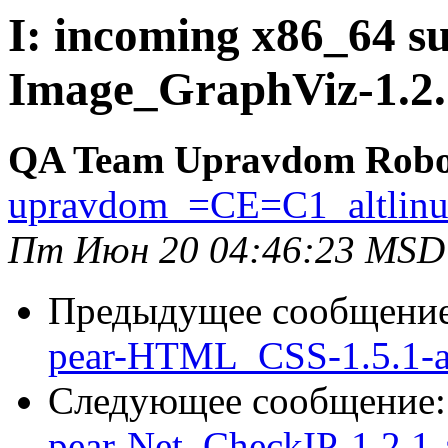
I: incoming x86_64 su
Image_GraphViz-1.2.
QA Team Upravdom Robo
upravdom_=CE=C1_altlin
Пт Июн 20 04:46:23 MSD
Предыдущее сообщени
pear-HTML_CSS-1.5.1-a
Следующее сообщение
pear-Net_CheckIP-1.2.1-