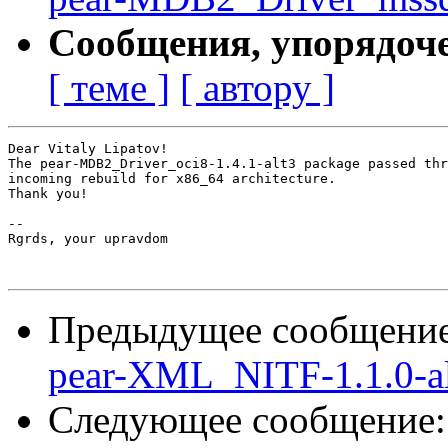
Сообщения, упорядоч
[ теме ]
[ автору ]
Dear Vitaly Lipatov!

The pear-MDB2_Driver_oci8-1.4.1-alt3 package passed thr
incoming rebuild for x86_64 architecture.

Thank you!

-- 

Rgrds, your upravdom

Предыдущее сообщени
pear-XML_NITF-1.1.0-a
Следующее сообщение