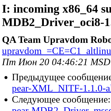
I: incoming x86_64 su
MDB2_Driver_oci8-1.
QA Team Upravdom Robo
upravdom_=CE=C1_altlin
Пт Июн 20 04:46:21 MSD
Предыдущее сообщени
pear-XML_NITF-1.1.0-a
Следующее сообщение
pear-MDB2_Driver_mssql