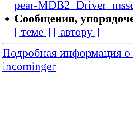
pear-MDB2_Driver_mssql
Сообщения, упорядоч
[ теме ]
[ автору ]
Подробная информация о 
incominger