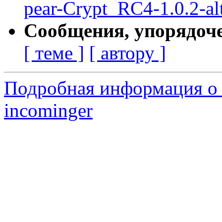
pear-Crypt_RC4-1.0.2-al
Сообщения, упорядоч
[ теме ]
[ автору ]
Подробная информация о 
incominger