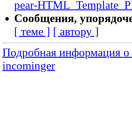
pear-HTML_Template_PH
Сообщения, упорядоч
[ теме ]
[ автору ]
Подробная информация о 
incominger